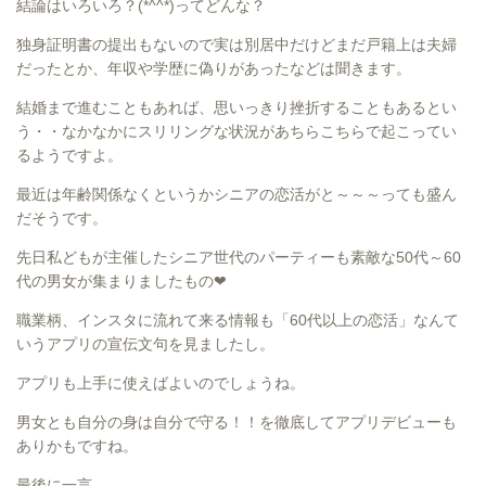
結論はいろいろ？(*^^*)ってどんな？
独身証明書の提出もないので実は別居中だけどまだ戸籍上は夫婦
だったとか、年収や学歴に偽りがあったなどは聞きます。
結婚まで進むこともあれば、思いっきり挫折することもあるとい
う・・なかなかにスリリングな状況があちらこちらで起こってい
るようですよ。
最近は年齢関係なくというかシニアの恋活がと～～～っても盛ん
だそうです。
先日私どもが主催したシニア世代のパーティーも素敵な50代～60
代の男女が集まりましたもの❤
職業柄、インスタに流れて来る情報も「60代以上の恋活」なんて
いうアプリの宣伝文句を見ましたし。
アプリも上手に使えばよいのでしょうね。
男女とも自分の身は自分で守る！！を徹底してアプリデビューも
ありかもですね。
最後に一言。